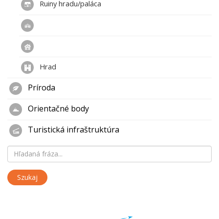
Ruiny hradu/paláca
Hrad
Príroda
Orientačné body
Turistická infraštruktúra