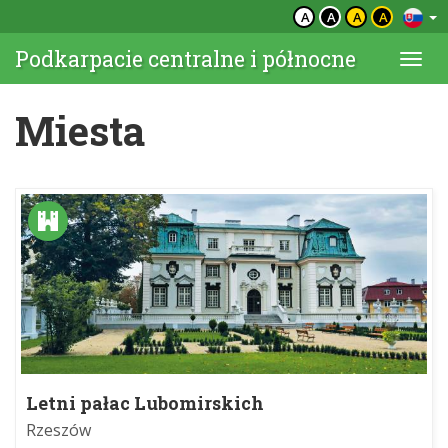
A
A
A
A
Podkarpacie centralne i północne
Togg
navi
Miesta
Letni pałac Lubomirskich
Rzeszów