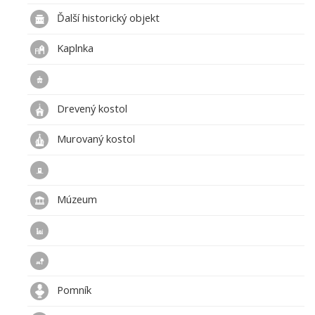
Ďalší historický objekt
Kaplnka
Drevený kostol
Murovaný kostol
Múzeum
Pomník