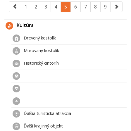
1
2
3
4
5
6
7
8
9
Kultúra
Drevený kostolík
Murovaný kostolík
Historický cintorín
Ďalšia turistická atrakcia
Ďalší krajinný objekt