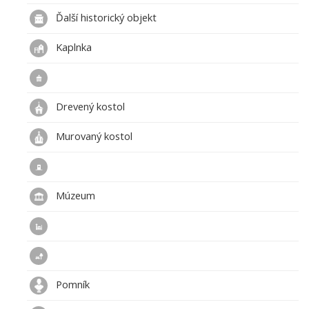
Ďalší historický objekt
Kaplnka
Drevený kostol
Murovaný kostol
Múzeum
Pomník