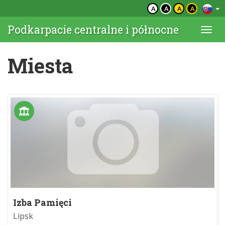
A
A
A
A
Podkarpacie centralne i północne
Togg
navi
Miesta
Izba Pamięci
Lipsk