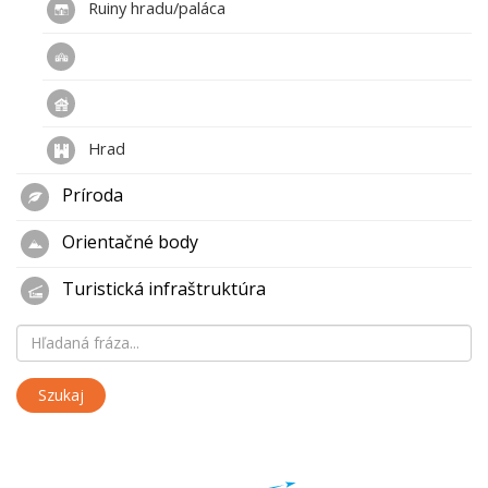
Ruiny hradu/paláca
Hrad
Príroda
Orientačné body
Turistická infraštruktúra