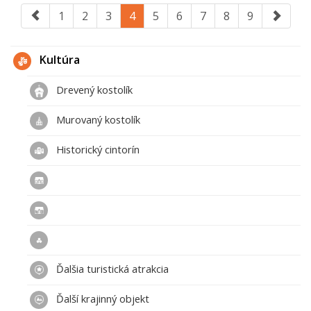
1
2
3
4
5
6
7
8
9
Kultúra
Drevený kostolík
Murovaný kostolík
Historický cintorín
Ďalšia turistická atrakcia
Ďalší krajinný objekt