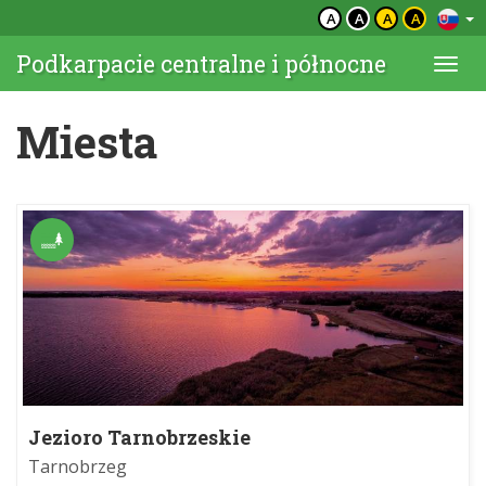
A
A
A
A
Podkarpacie centralne i północne
Togg
navi
Miesta
Jezioro Tarnobrzeskie
Tarnobrzeg