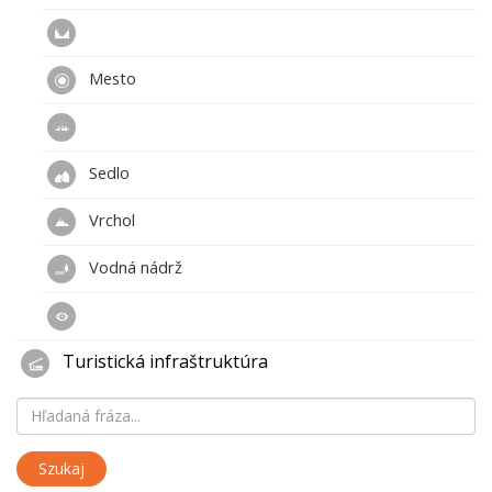
Mesto
Sedlo
Vrchol
Vodná nádrž
Turistická infraštruktúra