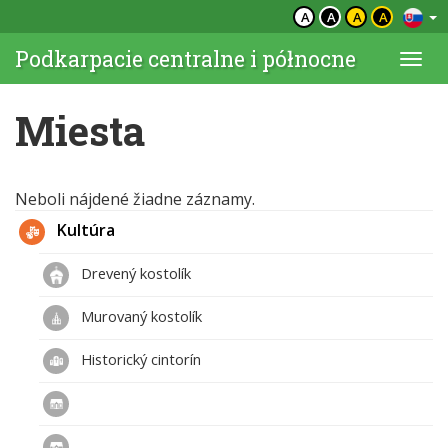
A
A
A
A
Podkarpacie centralne i północne
Togg
navi
Miesta
Neboli nájdené žiadne záznamy.
Kultúra
Drevený kostolík
Murovaný kostolík
Historický cintorín