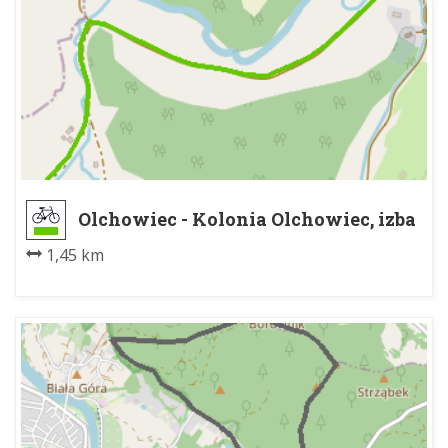
Olchowiec - Kolonia Olchowiec, izba
muzealna
1,45 km