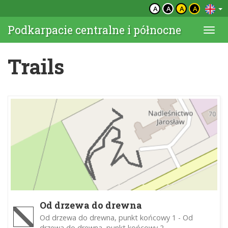
A
A
A
A
Podkarpacie centralne i północne
Togg
navi
Trails
Od drzewa do drewna
Od drzewa do drewna, punkt końcowy 1 - Od
drzewa do drewna, punkt końcowy 2