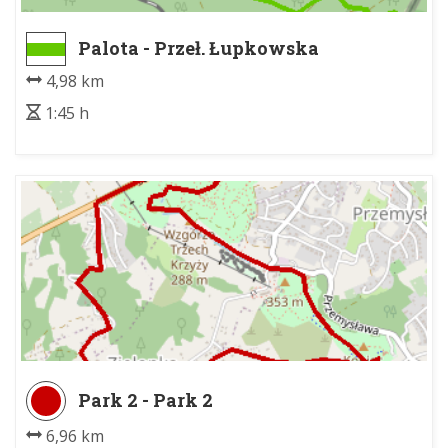
Palota - Przeł. Łupkowska
4,98 km
1:45 h
Park 2 - Park 2
6,96 km