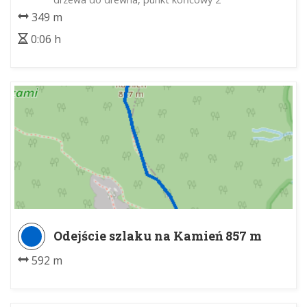
349 m
0:06 h
Odejście szlaku na Kamień 857 m
n.p.m. - Kamień 857 m n.p.m.
592 m