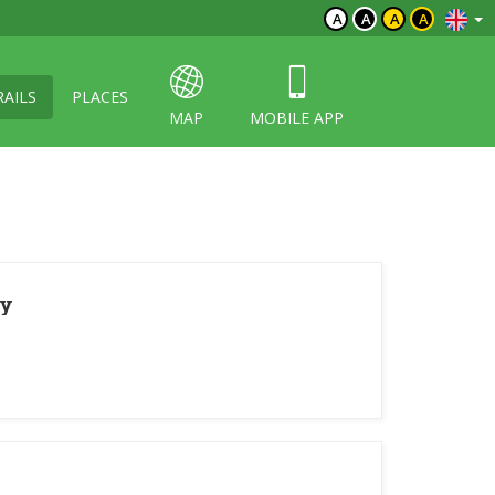
A
A
A
A
RAILS
PLACES
MAP
MOBILE APP
wy