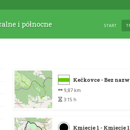
ralne i północne
START
T
Kečkovce - Bez naz
9,87 km
3:15 h
Kmiecie 1 - Kmiecie 1