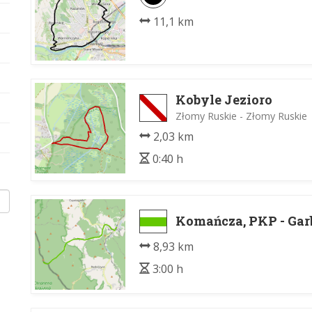
11,1 km
Kobyle Jezioro
Złomy Ruskie - Złomy Ruskie
2,03 km
0:40 h
Komańcza, PKP - Gar
8,93 km
3:00 h