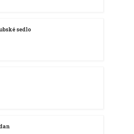
ubské sedlo
jdan