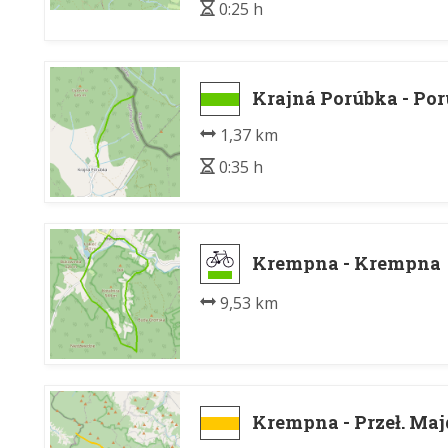
0:25 h
Krajná Porúbka - Por
1,37 km
0:35 h
Krempna - Krempna
9,53 km
Krempna - Przeł. Ma