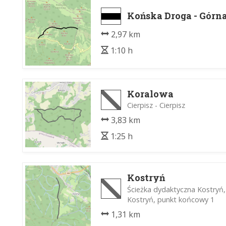
Końska Droga - Górn
2,97 km
1:10 h
Koralowa
Cierpisz - Cierpisz
3,83 km
1:25 h
Kostryń
Ścieżka dydaktyczna Kostryń,
Kostryń, punkt końcowy 1
1,31 km