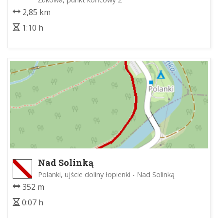
2,85 km
1:10 h
Nad Solinką
Polanki, ujście doliny łopienki - Nad Solinką
352 m
0:07 h