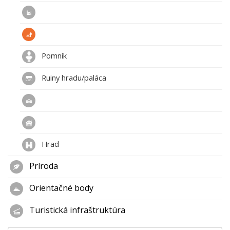
Pomník
Ruiny hradu/paláca
Hrad
Príroda
Orientačné body
Turistická infraštruktúra