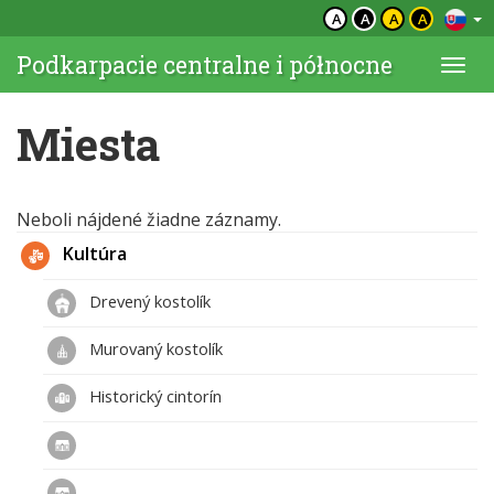
A
A
A
A
Podkarpacie centralne i północne
Togg
navi
Miesta
Neboli nájdené žiadne záznamy.
Kultúra
Drevený kostolík
Murovaný kostolík
Historický cintorín