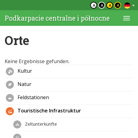
A
A
A
A
Podkarpacie centralne i północne
Togg
navi
Orte
Keine Ergebnisse gefunden.
Kultur
Natur
Feldstationen
Touristische Infrastruktur
Zeltunterkünfte