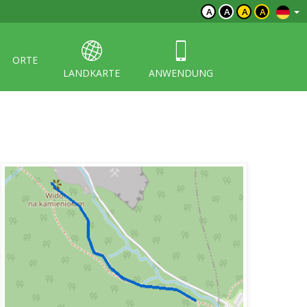
A
A
A
A
ORTE
LANDKARTE
ANWENDUNG