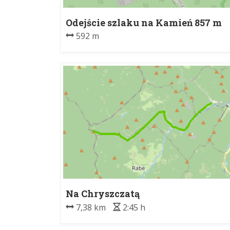
Odejście szlaku na Kamień 857 m
n.p.m. - Kamień 857 m n.p.m.
592 m
Na Chryszczatą
7,38 km
2:45 h