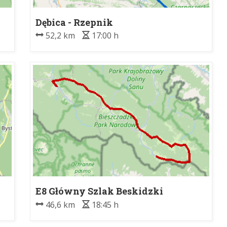
Dębica - Rzepnik
52,2 km
17:00 h
E8 Główny Szlak Beskidzki
46,6 km
18:45 h