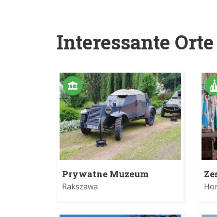
Interessante Orte
Prywatne Muzeum
Ze
Pojazdów Militarnych i
Fr
Rakszawa
Hor
Zabytkowych