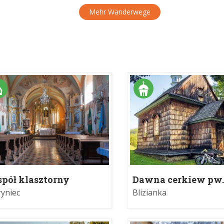
Mehr Wanderwege
spół klasztorny
Dawna cerkiew pw.
anciszkanów
Zaśnięcia Bogurodz
yniec
Blizianka