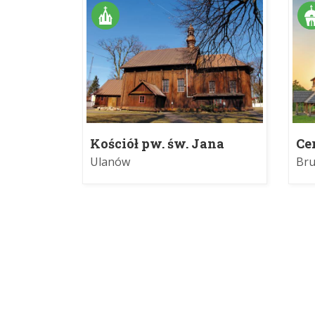
Kościół pw. św. Jana
Ce
Chrzciciela i św. Barbary
Pa
Ulanów
Br