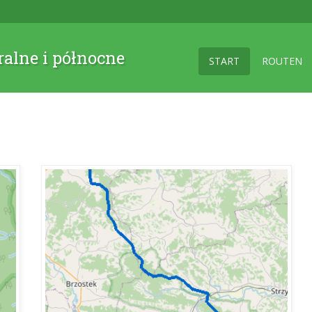
ralne i północne
START
ROUTEN