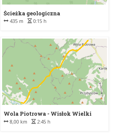
Ścieżka geologiczna
435 m
0:15 h
Wola Piotrowa - Wisłok Wielki
8,00 km
2:45 h