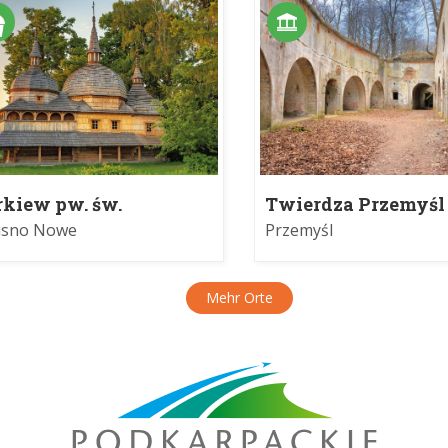
rkiew pw. św.
Twierdza Przemyśl 
raskewy
muzeum
usno Nowe
Przemyśl
Mehr Orte