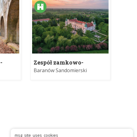
-
Zespół zamkowo-
parkowy
Baranów Sandomierski
msg_site_uses_cookies