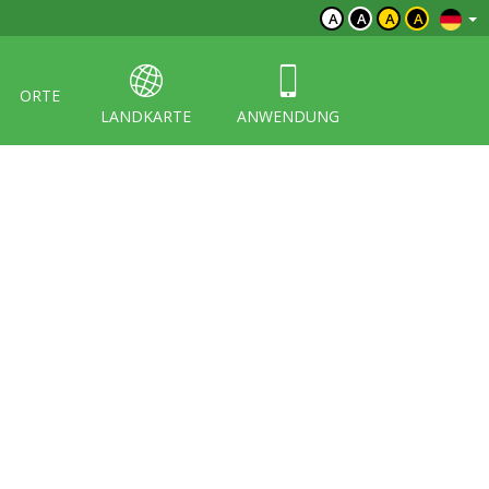
A
A
A
A
ORTE
LANDKARTE
ANWENDUNG