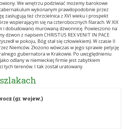
nowiony. We wnętrzu podziwiać możemy barokowe
wym tabernakulum wykonanym prawdopodobnie przez
 zasługują też chrzcielnica z XVI wieku i prospekt
órze wspierającym się na czterobocznych filarach. W XIX
em i dobudowano murowaną dzwonnicę. Powieszono na
czny dzwon z napisem CHRISTUS REX VENIT IN PACE
edł w pokoju, Bóg stał się człowiekiem). W czasie II
rzez Niemców. Złożono wówczas w jego sprawie petycję
alnego gubernatora w Krakowie. Po uwzględnieniu
o odlany w niemieckiej firmie jest zabytkiem
i tych terenów. I tak został uratowany.
 szlakach
ocz (gr. wojew.)