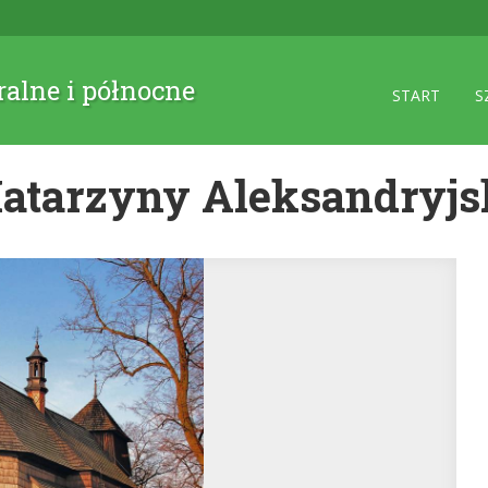
ralne i północne
START
S
Katarzyny Aleksandryjs