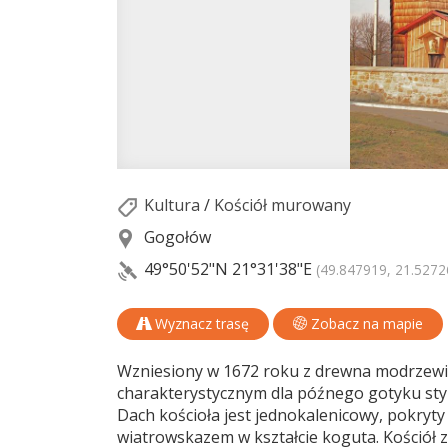
Kultura
/
Kościół murowany
Gogołów
49°50'52"N
21°31'38"E
(49.847919, 21.5272
Wyznacz trasę
Zobacz na mapie
Wzniesiony w 1672 roku z drewna modrze
charakterystycznym dla późnego gotyku styl
Dach kościoła jest jednokalenicowy, pokryty
wiatrowskazem w kształcie koguta. Kościół z