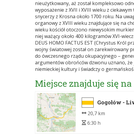
nieużytkowany, aż został kompleksowo od
wyposażenie z XVII i XVIII wieku z cieka
snycerzy z Krosna około 1700 roku. Na uwagę
organowy z XVIII wieku znajdujące się na ch
wieku kościół otoczono niewysokim murki
niej ważący około 400 kilogramów XVI-wie
DEUS HOMO FACTUS EST (Chrystus Król przysz
wojny światowej został on zarekwirowany p
do ówczesnego rządu okupacyjnego – gener
argumentów obrońców dzwonu uznano, że jak
niemieckiej kultury i świadczy o germańskośc
Miejsce znajduje się na
Gogołów - Liw
20,7 km
6:30 h