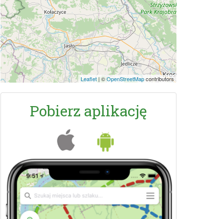
Leaflet
|
©
OpenStreetMap
contributors
Pobierz aplikację