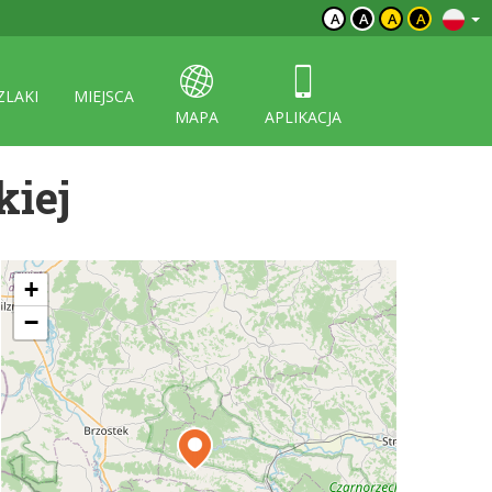
A
A
A
A
ZLAKI
MIEJSCA
MAPA
APLIKACJA
kiej
+
−