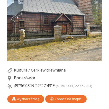
Kultura
/
Cerkiew drewniana
Bonarówka
49°36'08"N
22°27'43"E
(49.602334, 22.462201)
Wyznacz trasę
Zobacz na mapie