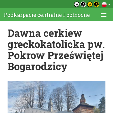
A
A
A
A
Podkarpacie centralne i północne
Togg
navi
Dawna cerkiew
greckokatolicka pw.
Pokrow Przeświętej
Bogarodzicy