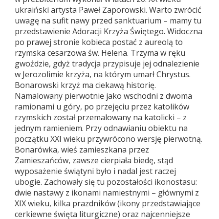
ukraiński artysta Paweł Zaporowski. Warto zwrócić
uwagę na sufit nawy przed sanktuarium – mamy tu
przedstawienie Adoracji Krzyża Świętego. Widoczna
po prawej stronie kobieca postać z aureolą to
rzymska cesarzowa św. Helena. Trzyma w ręku
gwoździe, gdyż tradycja przypisuje jej odnalezienie
w Jerozolimie krzyża, na którym umarł Chrystus.
Bonarowski krzyż ma ciekawą historię.
Namalowany pierwotnie jako wschodni z dwoma
ramionami u góry, po przejęciu przez katolików
rzymskich został przemalowany na katolicki – z
jednym ramieniem. Przy odnawianiu obiektu na
początku XXI wieku przywrócono wersję pierwotną.
Bonarówka, wieś zamieszkana przez
Zamieszańców, zawsze cierpiała biedę, stąd
wyposażenie świątyni było i nadal jest raczej
ubogie. Zachowały się tu pozostałości ikonostasu:
dwie nastawy z ikonami namiestnymi – głównymi z
XIX wieku, kilka prazdników (ikony przedstawiające
cerkiewne święta liturgiczne) oraz najcenniejsze