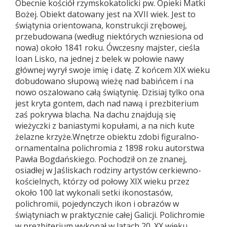
Obecnie kościół rzymskokatolicki pw. Opieki Matki
Bożej. Obiekt datowany jest na XVII wiek. Jest to
świątynia orientowana, konstrukcji zrębowej,
przebudowana (według niektórych wzniesiona od
nowa) około 1841 roku. Ówczesny majster, cieśla
Ioan Lisko, na jednej z belek w połowie nawy
głównej wyrył swoje imię i datę. Z końcem XIX wieku
dobudowano słupową wieżę nad babińcem i na
nowo oszalowano całą świątynię. Dzisiaj tylko ona
jest kryta gontem, dach nad nawą i prezbiterium
zaś pokrywa blacha. Na dachu znajdują się
wieżyczki z baniastymi kopułami, a na nich kute
żelazne krzyże.Wnętrze obiektu zdobi figuralno-
ornamentalna polichromia z 1898 roku autorstwa
Pawła Bogdańskiego. Pochodził on ze znanej,
osiadłej w Jaśliskach rodziny artystów cerkiewno-
kościelnych, którzy od połowy XIX wieku przez
około 100 lat wykonali setki ikonostasów,
polichromii, pojedynczych ikon i obrazów w
świątyniach w praktycznie całej Galicji. Polichromie
w prezbiterium wykonał w latach 20. XX wieku