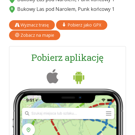
Bukowy Las pod Narolem, Punk końcowy 1
Wyznacz trasę
Pobierz jako GPX
Zobacz na mapie
Pobierz aplikację