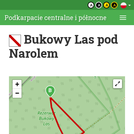
A
A
A
A
Podkarpacie centralne i północne
Togg
navi
Bukowy Las pod
Narolem
+
−