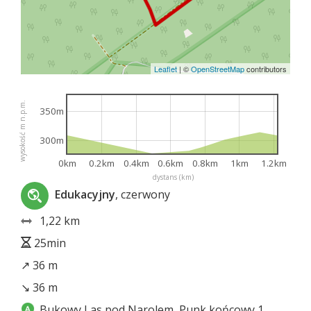
Leaflet
|
©
OpenStreetMap
contributors
wysokość m n.p.m.
350m
300m
0km
0.2km
0.4km
0.6km
0.8km
1km
1.2km
dystans (km)
Edukacyjny
, czerwony
1,22 km
25min
↗ 36 m
↘ 36 m
Bukowy Las pod Narolem, Punk końcowy 1