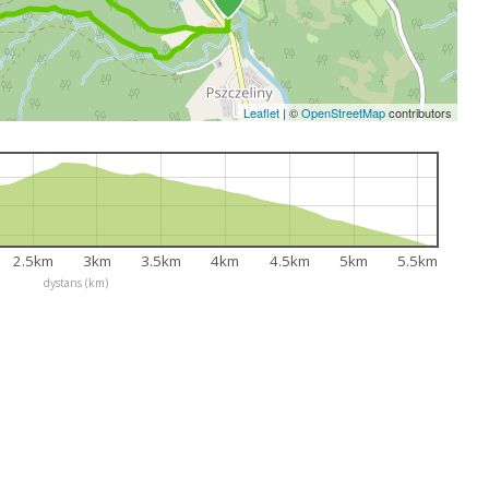
Leaflet
|
©
OpenStreetMap
contributors
2.5km
3km
3.5km
4km
4.5km
5km
5.5km
dystans (km)