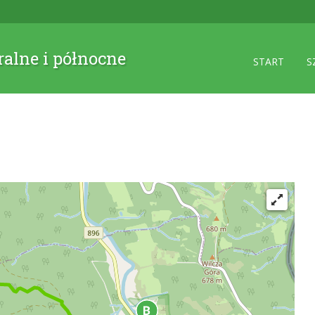
ralne i północne
START
S