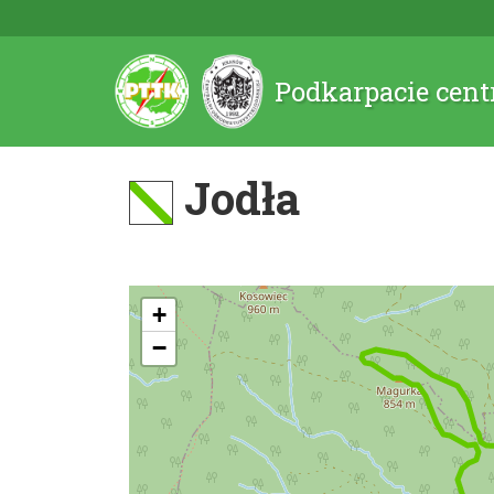
Podkarpacie cent
Jodła
+
−