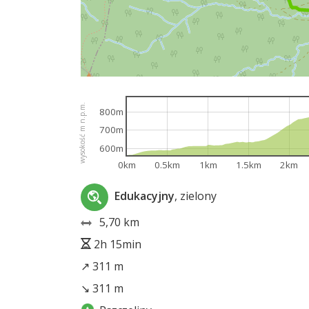
wysokość m n.p.m.
800m
700m
600m
0km
0.5km
1km
1.5km
2km
Edukacyjny
, zielony
5,70 km
2h 15min
↗ 311 m
↘ 311 m