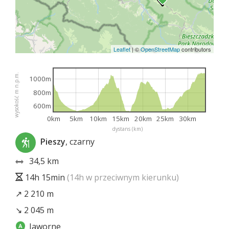
Leaflet
|
©
OpenStreetMap
contributors
wysokość m n.p.m.
1000m
800m
600m
0km
5km
10km
15km
20km
25km
30km
dystans (km)
Pieszy
, czarny
34,5 km
14h 15min
(14h w przeciwnym kierunku)
↗ 2 210 m
↘ 2 045 m
Jaworne