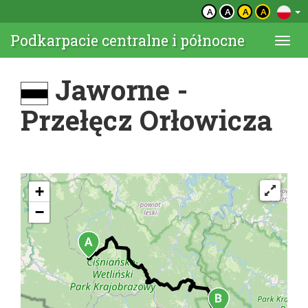
A
A
A
A
Podkarpacie centralne i północne
Togg
navi
Jaworne -
Przełęcz Orłowicza
+
−