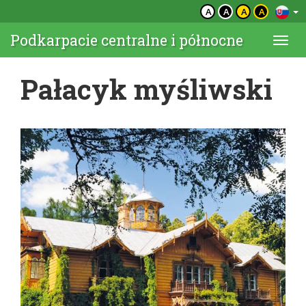
A
A
A
A
Podkarpacie centralne i północne
Togg
navi
Pałacyk myśliwski