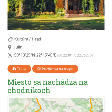
Kultúra
/
Hrad
Julin
50°13'25"N
22°15'45"E
(50.223817, 22.26273)
Trasa
Pozrite sa na mape
Miesto sa nachádza na
chodníkoch