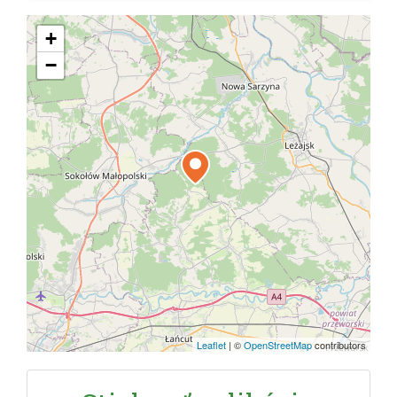
+
−
Leaflet
|
©
OpenStreetMap
contributors