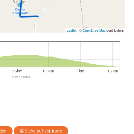
Leaflet
|
©
OpenStreetMap
contributors
0.6km
0.8km
1km
1.2km
distanz (km)
aden
Siehe auf der Karte