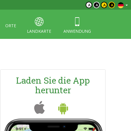
A
A
A
A
ORTE
LANDKARTE
ANWENDUNG
Laden Sie die App
herunter