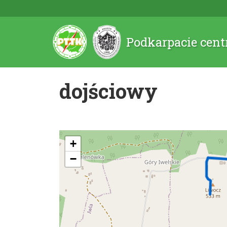
Podkarpacie cent
dojściowy
+
−