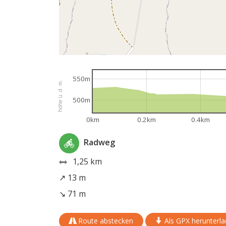
550m
höhe ü. d. m.
500m
0km
0.2km
0.4km
Radweg
1,25 km
↗ 13 m
↘ 71 m
Route abstecken
Als GPX herunterl