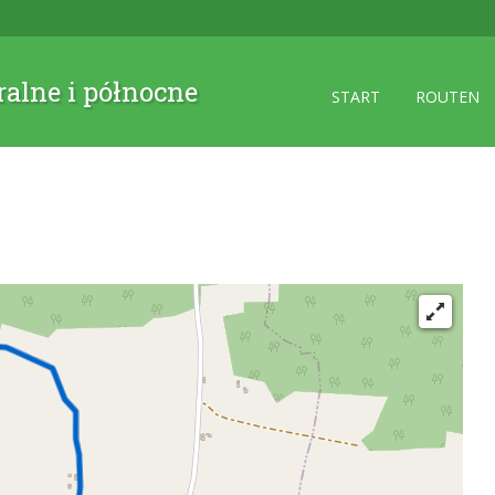
ralne i północne
START
ROUTEN