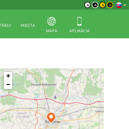
A
A
A
A
TRASY
MIESTA
MAPA
APLIKÁCIA
+
−