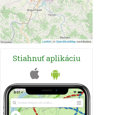
Leaflet
|
©
OpenStreetMap
contributors
Stiahnuť aplikáciu