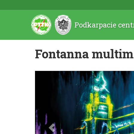
Podkarpacie cent
Fontanna multim