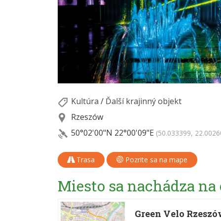
Kultúra
/
Ďalší krajinný objekt
Rzeszów
50°02'00"N
22°00'09"E
(50.033399, 22.0026
Trasa
Pozrite sa na mape
Miesto sa nachádza na
Green Velo Rzesz