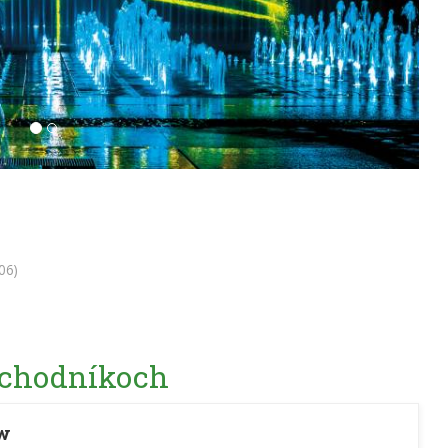
06)
 chodníkoch
ów