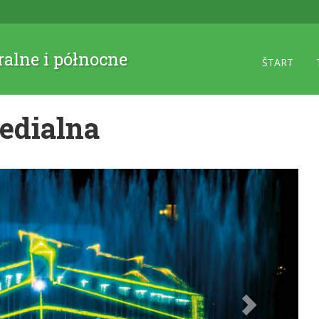
ralne i północne
ŠTART
edialna