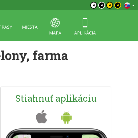
A
A
A
A
TRASY
MIESTA
MAPA
APLIKÁCIA
elony, farma
Stiahnuť aplikáciu