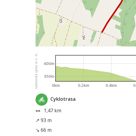
nadmorská výška m n. m.
400m
350m
0km
0.2km
0.4km
0
Cyklotrasa
1,47 km
↗ 93 m
↘ 66 m