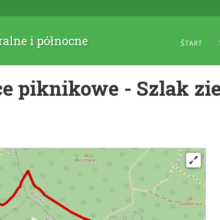
ralne i północne
ŠTART
ce piknikowe - Szlak zi