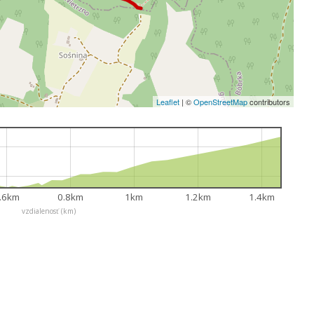
Leaflet
|
©
OpenStreetMap
contributors
.6km
0.8km
1km
1.2km
1.4km
vzdialenosť (km)