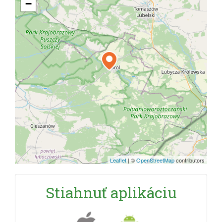
−
Leaflet
|
©
OpenStreetMap
contributors
Stiahnuť aplikáciu