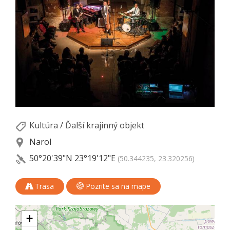
Kultúra
/
Ďalší krajinný objekt
Narol
50°20'39"N
23°19'12"E
(50.344235, 23.320256)
Trasa
Pozrite sa na mape
+