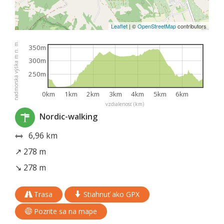
Leaflet
|
©
OpenStreetMap
contributors
nadmorská výška m n. m.
350m
300m
250m
0km
1km
2km
3km
4km
5km
6km
vzdialenosť (km)
Nordic-walking
6,96 km
↗ 278 m
↘ 278 m
Trasa
Stiahnuť ako GPX
Pozrite sa na mape