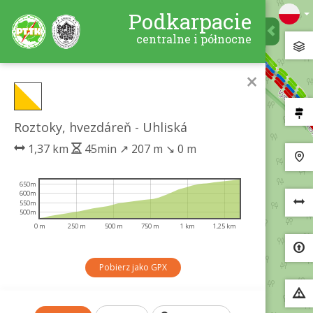
Podkarpacie
centralne i północne
×
Roztoky, hvezdáreň - Uhliská
1,37 km
45min
↗
207 m
↘
0 m
650m
600m
550m
500m
0 m
250 m
500 m
750 m
1 km
1,25 km
Pobierz jako GPX