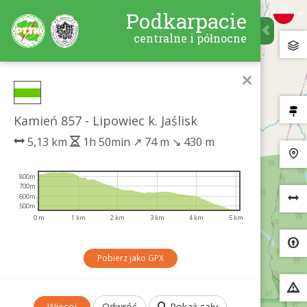
Podkarpacie
centralne i północne
×
Kamień 857 - Lipowiec k. Jaślisk
5,13 km
1h 50min
↗
74 m
↘
430 m
800m
700m
600m
500m
0 m
1 km
2 km
3 km
4 km
5 km
Pobierz jako GPX
Więcej
Odwróć
Pokaż cały