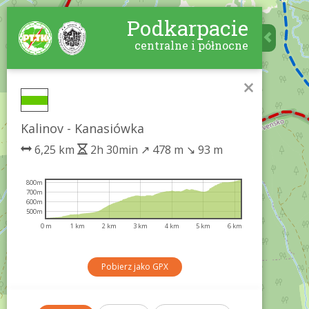
Podkarpacie
centralne i północne
×
Kalinov - Kanasiówka
6,25 km
2h 30min
↗
478 m
↘
93 m
800m
700m
600m
500m
0 m
1 km
2 km
3 km
4 km
5 km
6 km
Pobierz jako GPX