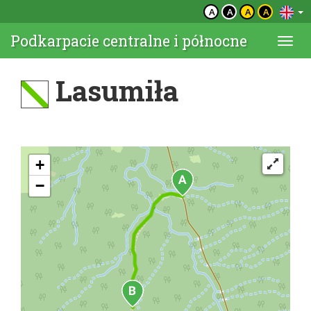
A
A
A
A
Podkarpacie centralne i północne
Togg
navi
Lasumiła
+
−