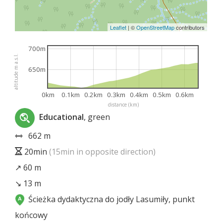
Leaflet
|
©
OpenStreetMap
contributors
700m
altitude m a.s.l.
650m
0km
0.1km
0.2km
0.3km
0.4km
0.5km
0.6km
distance (km)
Educational
, green
662 m
20min
(15min in opposite direction)
↗ 60 m
↘ 13 m
Ścieżka dydaktyczna do jodły Lasumiły, punkt
końcowy