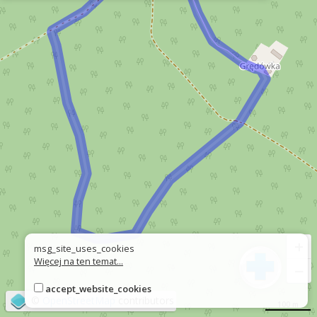
+
msg_site_uses_cookies
Więcej na ten temat...
−
accept_website_cookies
©
OpenStreetMap
contributors
100 m