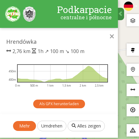
Podkarpacie
centralne i północne
×
Hrendówka
2,76 km
1h
↗
100 m
↘
100 m
450m
400m
0 m
500 m
1 km
1,5 km
2 km
2,5 km
Als GPX herunterladen
Mehr
Umdrehen
Alles zeigen